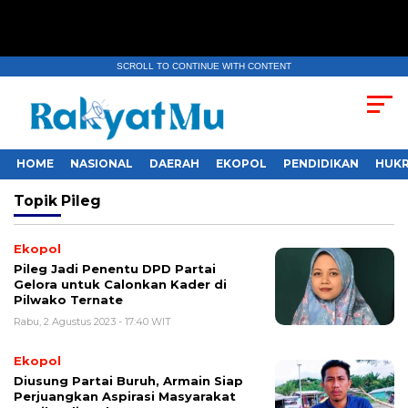
SCROLL TO CONTINUE WITH CONTENT
HOME
NASIONAL
DAERAH
EKOPOL
PENDIDIKAN
HUKR
Topik
Pileg
Ekopol
Pileg Jadi Penentu DPD Partai
Gelora untuk Calonkan Kader di
Pilwako Ternate
Rabu, 2 Agustus 2023 - 17:40 WIT
Ekopol
Diusung Partai Buruh, Armain Siap
Perjuangkan Aspirasi Masyarakat