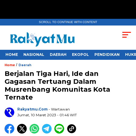
SCROLL TO CONTINUE WITH CONTENT
HOME
NASIONAL
DAERAH
EKOPOL
PENDIDIKAN
HUKR
/
Home
Daerah
Berjalan Tiga Hari, Ide dan
Gagasan Tertuang Dalam
Musrenbang Komunitas Kota
Ternate
Rakyatmu.com
- Wartawan
Jumat, 10 Maret 2023
- 01:46 WIT