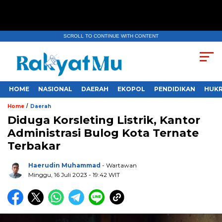
SCROLL TO CONTINUE WITH CONTENT
HOME
NASIONAL
DAERAH
EKOPOL
PENDIDIKAN
HUKR
/
Home
Daerah
Diduga Korsleting Listrik, Kantor
Administrasi Bulog Kota Ternate
Terbakar
Haerudin Muhammad
- Wartawan
Minggu, 16 Juli 2023
- 19:42 WIT