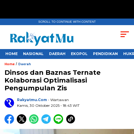
SCROLL TO CONTINUE WITH CONTENT
HOME
NASIONAL
DAERAH
EKOPOL
PENDIDIKAN
HUKR
/
Home
Daerah
Dinsos dan Baznas Ternate
Kolaborasi Optimalisasi
Pengumpulan Zis
Rakyatmu.com
- Wartawan
Kamis, 30 Oktober 2025
- 18:43 WIT