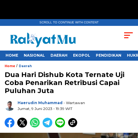
SCROLL TO CONTINUE WITH CONTENT
HOME
NASIONAL
DAERAH
EKOPOL
PENDIDIKAN
HUKR
/
Home
Daerah
Dua Hari Dishub Kota Ternate Uji
Coba Penarikan Retribusi Capai
Puluhan Juta
Haerudin Muhammad
- Wartawan
Jumat, 9 Juni 2023
- 19:39 WIT