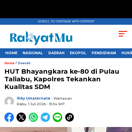
SCROLL TO CONTINUE WITH CONTENT
HOME
NASIONAL
DAERAH
EKOPOL
PENDIDIKAN
HUKR
/
Home
Daerah
HUT Bhayangkara ke-80 di Pulau
Taliabu, Kapolres Tekankan
Kualitas SDM
Ihky Umaternate
- Wartawan
Rabu, 1 Juli 2026
- 15:34 WIT