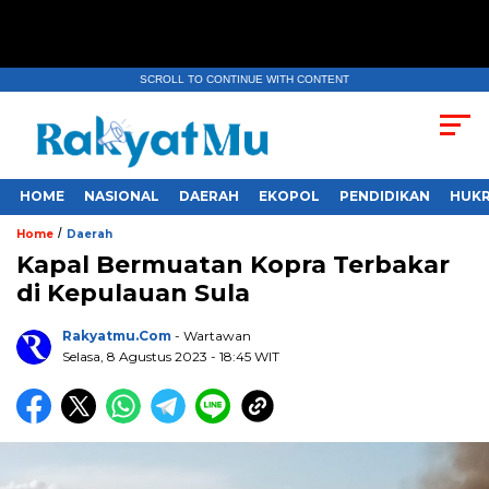
SCROLL TO CONTINUE WITH CONTENT
HOME
NASIONAL
DAERAH
EKOPOL
PENDIDIKAN
HUKR
/
Home
Daerah
Kapal Bermuatan Kopra Terbakar
di Kepulauan Sula
Rakyatmu.com
- Wartawan
Selasa, 8 Agustus 2023
- 18:45 WIT