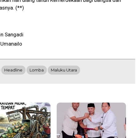
hkan hari ulang tahun Kemerdekaan bagi bangsa dan
asnya. (**)
in Sangadi
 Umanailo
Headline
Lomba
Maluku Utara