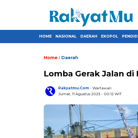
HOME
NASIONAL
DAERAH
EKOPOL
PENDID
Home
Daerah
/
Lomba Gerak Jalan di
Rakyatmu.com
- Wartawan
Jumat, 11 Agustus 2023
- 00:12 WIT