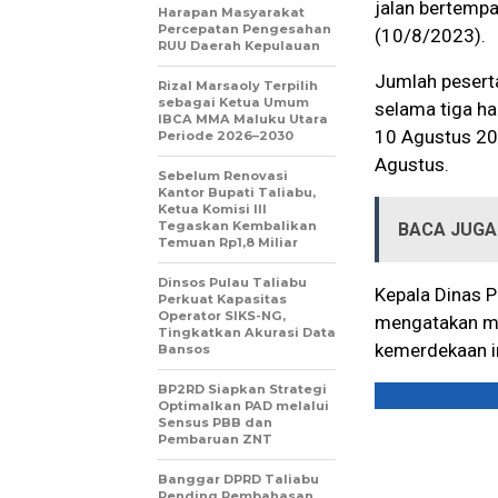
jalan bertempa
Harapan Masyarakat
Percepatan Pengesahan
(10/8/2023).
RUU Daerah Kepulauan
Jumlah peserta
Rizal Marsaoly Terpilih
sebagai Ketua Umum
selama tiga har
IBCA MMA Maluku Utara
10 Agustus 20
Periode 2026–2030
Agustus.
Sebelum Renovasi
Kantor Bupati Taliabu,
Ketua Komisi III
Tegaskan Kembalikan
BACA JUGA 
Temuan Rp1,8 Miliar
Dinsos Pulau Taliabu
Kepala Dinas 
Perkuat Kapasitas
Operator SIKS-NG,
mengatakan mo
Tingkatkan Akurasi Data
kemerdekaan i
Bansos
BP2RD Siapkan Strategi
Optimalkan PAD melalui
Sensus PBB dan
Pembaruan ZNT
Banggar DPRD Taliabu
Pending Pembahasan