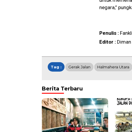
untuk memeria
negara,” pungk
Penulis :
Fankl
Editor :
Diman
Tag :
Gerak Jalan
Halmahera Utara
Berita Terbaru