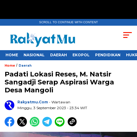
SCROLL TO CONTINUE WITH CONTENT
HOME
NASIONAL
DAERAH
EKOPOL
PENDIDIKAN
HUKR
/
Home
Daerah
Padati Lokasi Reses, M. Natsir
Sangadji Serap Aspirasi Warga
Desa Mangoli
Rakyatmu.com
- Wartawan
Minggu, 3 September 2023
- 23:34 WIT