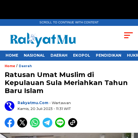
SCROLL TO CONTINUE WITH CONTENT
HOME
NASIONAL
DAERAH
EKOPOL
PENDIDIKAN
HUKR
/
Home
Daerah
Ratusan Umat Muslim di
Kepulauan Sula Meriahkan Tahun
Baru Islam
Rakyatmu.com
- Wartawan
Kamis, 20 Juli 2023
- 11:31 WIT