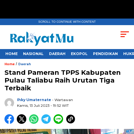
SCROLL TO CONTINUE WITH CONTENT
HOME
NASIONAL
DAERAH
EKOPOL
PENDIDIKAN
HUKR
/
Home
Daerah
Stand Pameran TPPS Kabupaten
Pulau Taliabu Raih Urutan Tiga
Terbaik
Ihky Umaternate
- Wartawan
Kamis, 13 Juli 2023
- 19:52 WIT