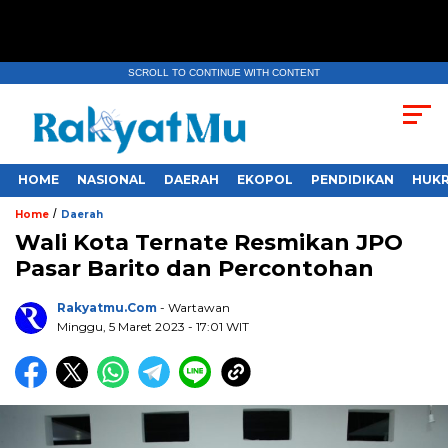
SCROLL TO CONTINUE WITH CONTENT
HOME
NASIONAL
DAERAH
EKOPOL
PENDIDIKAN
HUKR
/
Home
Daerah
Wali Kota Ternate Resmikan JPO
Pasar Barito dan Percontohan
Rakyatmu.com
- Wartawan
Minggu, 5 Maret 2023
- 17:01 WIT