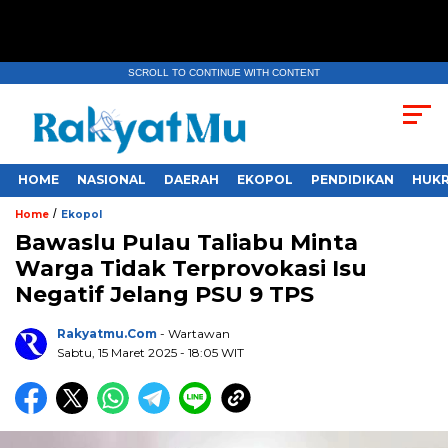
SCROLL TO CONTINUE WITH CONTENT
HOME
NASIONAL
DAERAH
EKOPOL
PENDIDIKAN
HUKR
/
Home
Ekopol
Bawaslu Pulau Taliabu Minta
Warga Tidak Terprovokasi Isu
Negatif Jelang PSU 9 TPS
Rakyatmu.com
- Wartawan
Sabtu, 15 Maret 2025
- 18:05 WIT