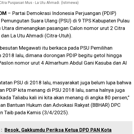
Citra Puspasari Mus - La Utu Ahmadi. (Istimewa)
OM
– Partai Demokrasi Indonesia Perjuangan (PDIP)
 Pemungutan Suara Ulang (PSU) di 9 TPS Kabupaten Pulau
u Utara dimenangkan pasangan Calon nomor urut 2 Citra
dan La Utu Ahmadi (Citra-Utuh).
 besutan Megawati itu berkaca pada PSU Pemilihan
 2018 lalu, dimana dorongan PDIP begitu getol hingga
aslon nomor urut 4 Almarhum Abdul Gani Kasuba dan Al
tatan PSU di 2018 lalu, masyarakat juga belum lupa bahwa
n PDIP kita menang di PSU 2018 lalu, sama halnya juga
kada Taliabu kali ini kita akan menang di angka 80 persen,”
dan Bantuan Hukum dan Advokasi Rakyat (BBHAR) DPC
n Taib pada Kamis (3/4/2025).
:
Besok, Gakkumdu Periksa Ketua DPD PAN Kota