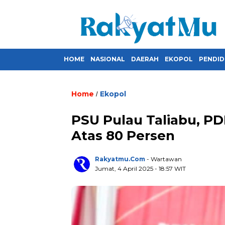
HOME
NASIONAL
DAERAH
EKOPOL
PENDID
Home
Ekopol
/
PSU Pulau Taliabu, P
Atas 80 Persen
Rakyatmu.com
- Wartawan
Jumat, 4 April 2025
- 18:57 WIT