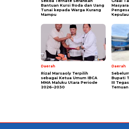
Sekda Ternate Serahkan
Graal T
Bantuan Kursi Roda dan Uang
Masyara
Tunai kepada Warga Kurang
Pengesa
Mampu
Kepulau
Daerah
Daerah
Rizal Marsaoly Terpilih
Sebelum
sebagai Ketua Umum IBCA
Bupati 
MMA Maluku Utara Periode
III Teg
2026–2030
Temuan 