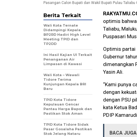
Pasangan Calon Bupati dan Wakil Bupati Pulau Taliabu 
RAKYATMU.C
Berita Terkait
optimis bahwa
Wali Kota Ternate
Taliabu, Maluk
Didampingi Kepala
BP2RD Hadiri High Level
Puspasari Mus 
Meeting TPID dan
TP2DD
Optimis partai
Ini Hasil Kajian UI Terkait
Gubernur tahun
Penanganan Air
dimenangkan P
Limpasan di Kawasi
Yasin Ali.
Wali Kota – Wawali
Tidore Terima
“Kami punya ca
Kunjungan Kepala BRI
Baru
dengan kekuata
dengan PSU pil
TPID Kota Tidore
Kepulauan Gencar
kata Ketua Ba
Pantau Harga Bapok dan
Pastikan Stok Aman
PDIP Kamarudi
TPID Kota Tidore Sidak
Pasar Gosalaha Pastikan
BACA JUGA 
Stok Jelang Nataru