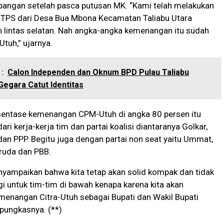
lapangan setelah pasca putusan MK. “Kami telah melakukan
 TPS dari Desa Bua Mbona Kecamatan Taliabu Utara
 lintas selatan. Nah angka-angka kemenangan itu sudah
tuh,” ujarnya.
:
Calon Independen dan Oknum BPD Pulau Taliabu
 Gegara Catut Identitas
rsentase kemenangan CPM-Utuh di angka 80 persen itu
dari kerja-kerja tim dan partai koalisi diantaranya Golkar,
dan PPP. Begitu juga dengan partai non seat yaitu Ummat,
ruda dan PBB.
yampaikan bahwa kita tetap akan solid kompak dan tidak
gi untuk tim-tim di bawah kenapa karena kita akan
enangan Citra-Utuh sebagai Bupati dan Wakil Bupati
 pungkasnya. (**)