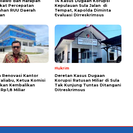
aliawo dan Harapan
14 Kasus Dugaan Korupsi
kat Percepatan
Kepulauan Sula Jalan di
han RUU Daerah
Tempat, Kapolda Diminta
an
Evaluasi Dirreskrimsus
Hukrim
 Renovasi Kantor
Deretan Kasus Dugaan
Taliabu, Ketua Komisi
Korupsi Ratusan Miliar di Sula
askan Kembalikan
Tak Kunjung Tuntas Ditangani
Rp1,8 Miliar
Ditreskrimsus