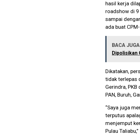
hasil kerja di
roadshow di 9
sampai dengan
ada buat CPM-U
BACA JUGA 
Dipolisikan
Dikatakan, pe
tidak terlepas 
Gerindra, PKB 
PAN, Buruh, Ga
“Saya juga men
terputus apala
menjemput kem
Pulau Taliabu,”