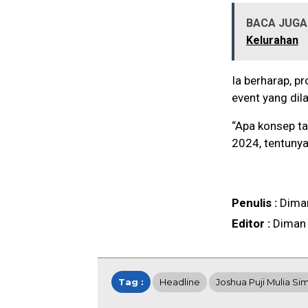
BACA JUGA 
Kelurahan
Ia berharap, p
event yang di
“Apa konsep ta
2024, tentunya
Penulis :
Dima
Editor :
Diman
Tag :
Headline
Joshua Puji Mulia Si