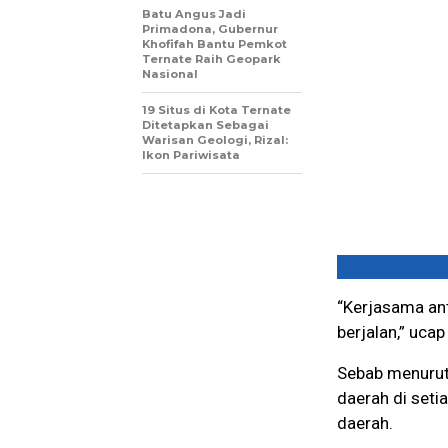
Batu Angus Jadi
Primadona, Gubernur
Khofifah Bantu Pemkot
Ternate Raih Geopark
Nasional
19 Situs di Kota Ternate
Ditetapkan Sebagai
Warisan Geologi, Rizal:
Ikon Pariwisata
“Kerjasama ant
berjalan,” uca
Sebab menurut 
daerah di seti
daerah.