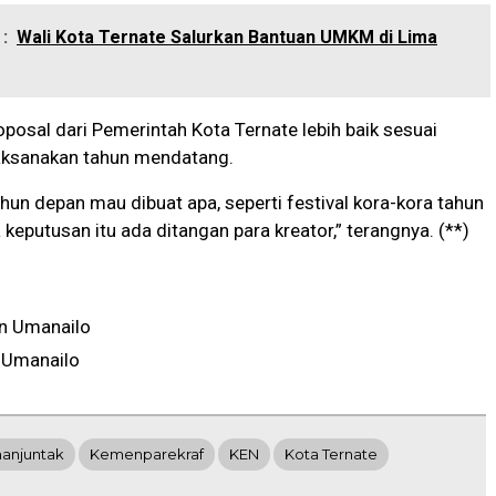
:
Wali Kota Ternate Salurkan Bantuan UMKM di Lima
roposal dari Pemerintah Kota Ternate lebih baik sesuai
laksanakan tahun mendatang.
hun depan mau dibuat apa, seperti festival kora-kora tahun
 keputusan itu ada ditangan para kreator,” terangnya. (**)
n Umanailo
 Umanailo
manjuntak
Kemenparekraf
KEN
Kota Ternate