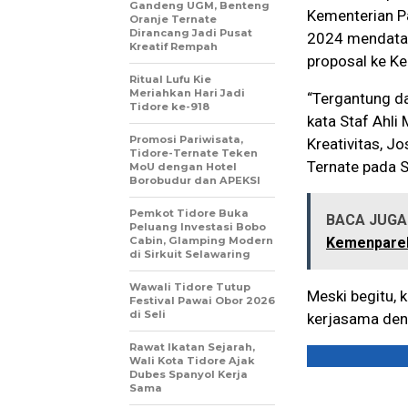
Gandeng UGM, Benteng
Kementerian P
Oranje Ternate
Dirancang Jadi Pusat
2024 mendatan
Kreatif Rempah
proposal ke K
Ritual Lufu Kie
Meriahkan Hari Jadi
“Tergantung da
Tidore ke-918
kata Staf Ahli
Promosi Pariwisata,
Kreativitas, J
Tidore-Ternate Teken
Ternate pada 
MoU dengan Hotel
Borobudur dan APEKSI
Pemkot Tidore Buka
BACA JUGA 
Peluang Investasi Bobo
Cabin, Glamping Modern
Kemenparek
di Sirkuit Selawaring
Wawali Tidore Tutup
Meski begitu, 
Festival Pawai Obor 2026
di Seli
kerjasama deng
Rawat Ikatan Sejarah,
Wali Kota Tidore Ajak
Dubes Spanyol Kerja
Sama