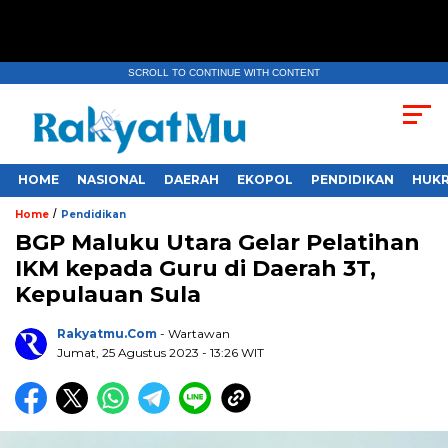
SCROLL TO CONTINUE WITH CONTENT
HOME
NASIONAL
DAERAH
EKOPOL
PENDIDIKAN
HUKR
/
Home
Pendidikan
BGP Maluku Utara Gelar Pelatihan
IKM kepada Guru di Daerah 3T,
Kepulauan Sula
Rakyatmu.com
- Wartawan
Jumat, 25 Agustus 2023
- 13:26 WIT