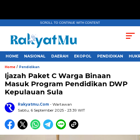
SCROLL TO CONTINUE WITH CONTENT
HOME
NASIONAL
DAERAH
EKOPOL
PENDIDIKAN
HUKR
/
Home
Pendidikan
Ijazah Paket C Warga Binaan
Masuk Program Pendidikan DWP
Kepulauan Sula
Rakyatmu.com
- Wartawan
Sabtu, 6 September 2025
- 23:39 WIT