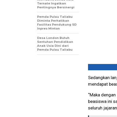
Ternate Ingatkan
Pentingnya Bersinergi
Pemda Pulau Taliabu
Diminta Perhatikan
Fasilitas Pendukung SD
Inpres Minton
Desa London Butuh
Sentuhan Pendidikan
Anak Usia Dini dari
Pemda Pulau Taliabu
Sedangkan lanj
mendapat beas
“Maka dengan 
beasiswa ini s
seluruh jajara