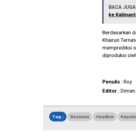
BACA JUGA 
ke Kalimant
Berdasarkan da
Khairun Terna
memprediksi s
diproduksi ole
Penulis :
Roy
Editor :
Diman
Tag :
Beasiswa
Headline
Kepula