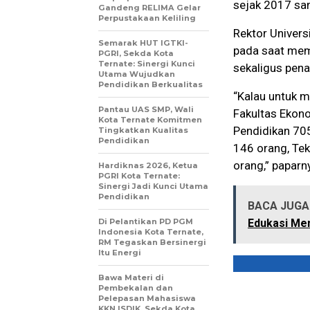
sejak 2017 sa
Gandeng RELIMA Gelar
Perpustakaan Keliling
Rektor Univers
Semarak HUT IGTKI-
pada saat memb
PGRI, Sekda Kota
Ternate: Sinergi Kunci
sekaligus pen
Utama Wujudkan
Pendidikan Berkualitas
“Kalau untuk m
Pantau UAS SMP, Wali
Fakultas Ekono
Kota Ternate Komitmen
Pendidikan 705
Tingkatkan Kualitas
Pendidikan
146 orang, Tek
orang,” paparn
Hardiknas 2026, Ketua
PGRI Kota Ternate:
Sinergi Jadi Kunci Utama
Pendidikan
BACA JUGA 
Di Pelantikan PD PGM
Edukasi M
Indonesia Kota Ternate,
RM Tegaskan Bersinergi
Itu Energi
Bawa Materi di
Pembekalan dan
Pelepasan Mahasiswa
KKN ISDIK, Sekda Kota