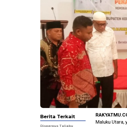
RAKYATMU.C
Berita Terkait
Maluku Utara, y
Disperpus Taliabu