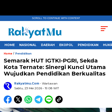
SCROLL TO CONTINUE WITH CONTENT
HOME
NASIONAL
DAERAH
EKOPOL
PENDIDIKAN
HUKR
/
Home
Pendidikan
Semarak HUT IGTKI-PGRI, Sekda
Kota Ternate: Sinergi Kunci Utama
Wujudkan Pendidikan Berkualitas
Rakyatmu.com
- Wartawan
Sabtu, 23 Mei 2026
- 19:08 WIT