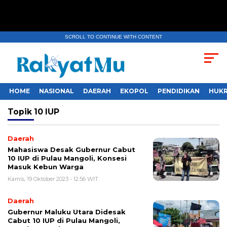
SCROLL TO CONTINUE WITH CONTENT
HOME
NASIONAL
DAERAH
EKOPOL
PENDIDIKAN
HUKR
Topik
10 IUP
Daerah
Mahasiswa Desak Gubernur Cabut
10 IUP di Pulau Mangoli, Konsesi
Masuk Kebun Warga
Kamis, 19 Oktober 2023 - 12:56 WIT
Daerah
Gubernur Maluku Utara Didesak
Cabut 10 IUP di Pulau Mangoli,