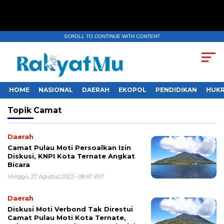
SCROLL TO CONTINUE WITH CONTENT
HOME
NASIONAL
DAERAH
EKOPOL
PENDIDIKAN
HUKR
Topik
Camat
Daerah
Camat Pulau Moti Persoalkan Izin
Diskusi, KNPI Kota Ternate Angkat
Bicara
Minggu, 27 Agustus 2023 - 08:47 WIT
Daerah
Diskusi Moti Verbond Tak Direstui
Camat Pulau Moti Kota Ternate,