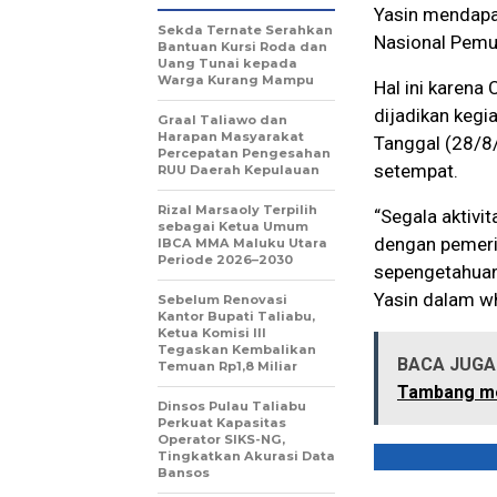
Yasin mendapa
Sekda Ternate Serahkan
Nasional Pemud
Bantuan Kursi Roda dan
Uang Tunai kepada
Warga Kurang Mampu
Hal ini karen
dijadikan kegi
Graal Taliawo dan
Harapan Masyarakat
Tanggal (28/8
Percepatan Pengesahan
setempat.
RUU Daerah Kepulauan
Rizal Marsaoly Terpilih
“Segala aktivi
sebagai Ketua Umum
dengan pemerin
IBCA MMA Maluku Utara
Periode 2026–2030
sepengetahuan
Yasin dalam wh
Sebelum Renovasi
Kantor Bupati Taliabu,
Ketua Komisi III
Tegaskan Kembalikan
BACA JUGA 
Temuan Rp1,8 Miliar
Tambang me
Dinsos Pulau Taliabu
Perkuat Kapasitas
Operator SIKS-NG,
Tingkatkan Akurasi Data
Bansos