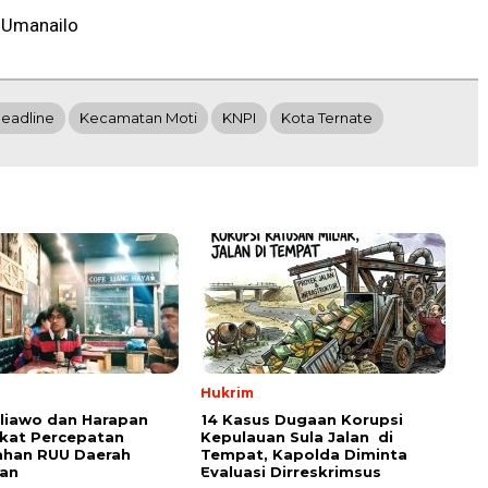
 Umanailo
eadline
Kecamatan Moti
KNPI
Kota Ternate
Hukrim
aliawo dan Harapan
14 Kasus Dugaan Korupsi
kat Percepatan
Kepulauan Sula Jalan di
han RUU Daerah
Tempat, Kapolda Diminta
an
Evaluasi Dirreskrimsus