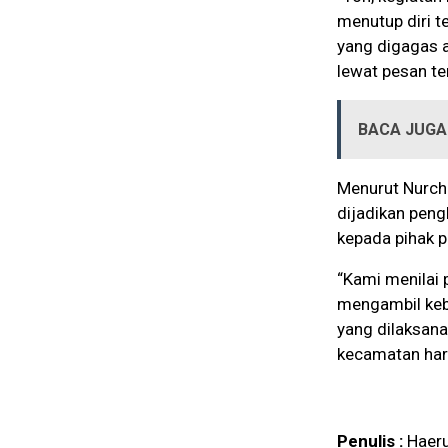
menutup diri t
yang digagas 
lewat pesan t
BACA JUGA 
Menurut Nurcho
dijadikan peng
kepada pihak p
“Kami menilai
mengambil keb
yang dilaksan
kecamatan har
Penulis :
Haer