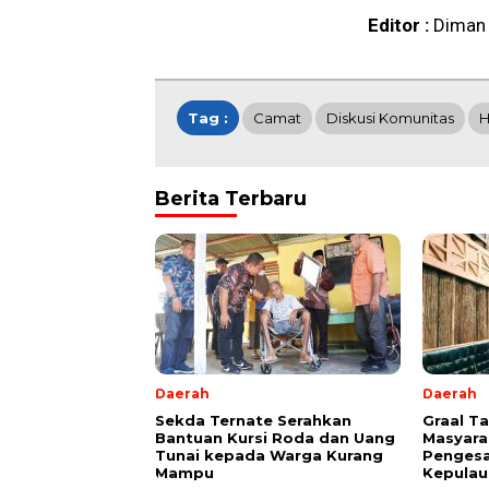
Editor :
Diman
Tag :
Camat
Diskusi Komunitas
H
Berita Terbaru
Daerah
Daerah
Sekda Ternate Serahkan
Graal T
Bantuan Kursi Roda dan Uang
Masyara
Tunai kepada Warga Kurang
Pengesa
Mampu
Kepulau