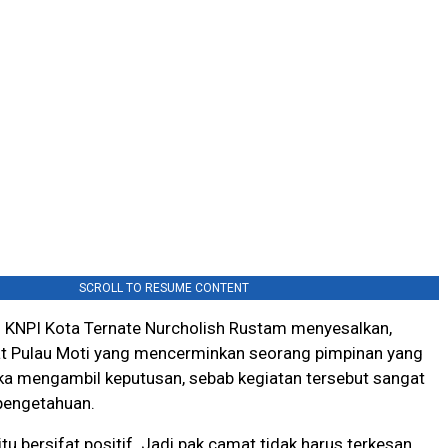
SCROLL TO RESUME CONTENT
D KNPI Kota Ternate Nurcholish Rustam menyesalkan,
t Pulau Moti yang mencerminkan seorang pimpinan yang
tika mengambil keputusan, sebab kegiatan tersebut sangat
 pengetahuan.
itu bersifat positif. Jadi pak camat tidak harus terkesan