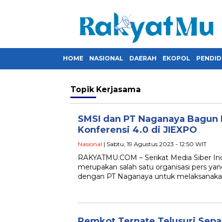
HOME
NASIONAL
DAERAH
EKOPOL
PENDID
Topik
Kerjasama
SMSI dan PT Naganaya Bagun 
Konferensi 4.0 di JIEXPO
Nasional
| Sabtu, 19 Agustus 2023 - 12:50 WIT
RAKYATMU.COM – Serikat Media Siber Ind
merupakan salah satu organisasi pers ya
dengan PT Naganaya untuk melaksanakan
Pemkot Ternate Telusuri Sepa