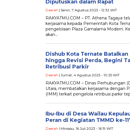
Diputuskan dalam Rapat
Daerah
| Senin, 7 Agustus 2023 - 12:32 WIT
RAKYATMU.COM – PT. Athena Tagaya te
kerjasama kepada Pemerintah Kota Ternat
pengelolaan Plaza Gamalama Modern. Kes
akan…
Dishub Kota Ternate Batalkan
hingga Revisi Perda, Begini T
Retribusi Parkir
Daerah
| Jumat, 4 Agustus 2023 - 10:25 WIT
RAKYATMU.COM – Dinas Perhubungan (Di
Utara, membatalkan kerjasama dengan PT.
(IMM) terkait pengelola retribusi parkir t
Ibu-Ibu di Desa Wailau Kepula
Peran di Kegiatan TMMD ke-11
Daerah
| Minggu, 16 Juli 2023 - 16:19 WIT