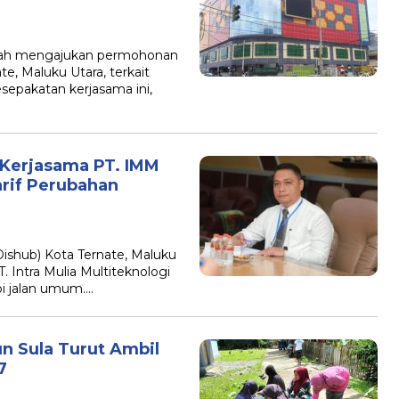
lah mengajukan permohonan
e, Maluku Utara, terkait
epakatan kerjasama ini,
 Kerjasama PT. IMM
arif Perubahan
shub) Kota Ternate, Maluku
 Intra Mulia Multiteknologi
epi jalan umum….
un Sula Turut Ambil
7