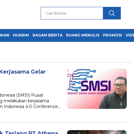
IKAN
HUKRIM
RAGAM BERITA
RUANG MENULIS
PROMOSI
VID
Kerjasama Gelar
onesia (SMSI) Pusat
ng melakukan kerjasama
 Indonesia 4.0 Conference…
k Terjang PT Athena