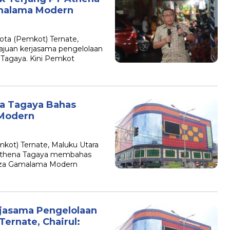
amalama Modern
ta (Pemkot) Ternate,
ajuan kerjasama pengelolaan
Tagaya. Kini Pemkot
a Tagaya Bahas
 Modern
ot) Ternate, Maluku Utara
 Athena Tagaya membahas
aza Gamalama Modern
rjasama Pengelolaan
ernate, Chairul: