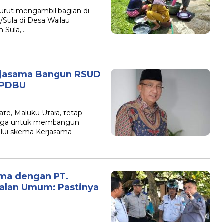
urut mengambil bagian di
Sula di Desa Wailau
 Sula,…
erjasama Bangun RSUD
KPDBU
e, Maluku Utara, tetap
etiga untuk membangun
ui skema Kerjasama
ma dengan PT.
Jalan Umum: Pastinya