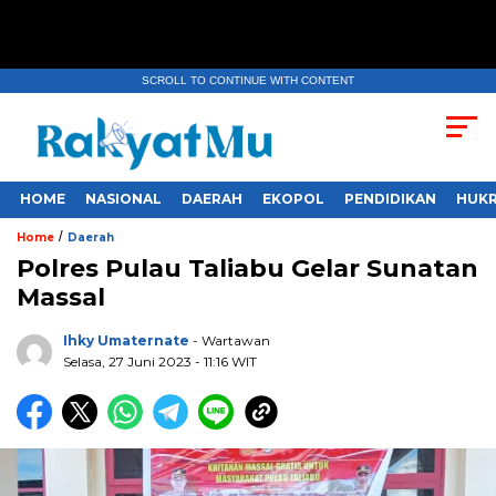
SCROLL TO CONTINUE WITH CONTENT
HOME
NASIONAL
DAERAH
EKOPOL
PENDIDIKAN
HUKR
/
Home
Daerah
Polres Pulau Taliabu Gelar Sunatan
Massal
Ihky Umaternate
- Wartawan
Selasa, 27 Juni 2023
- 11:16 WIT