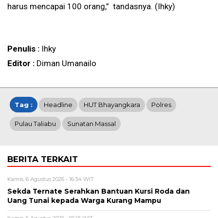
harus mencapai 100 orang,” tandasnya. (Ihky)
Penulis :
Ihky
Editor :
Diman Umanailo
Tag :
Headline
HUT Bhayangkara
Polres
Pulau Taliabu
Sunatan Massal
BERITA TERKAIT
Kamis, 6 Agustus 2026 - 16:34 WIT
Sekda Ternate Serahkan Bantuan Kursi Roda dan
Uang Tunai kepada Warga Kurang Mampu
Kamis, 6 Agustus 2026 - 01:25 WIT