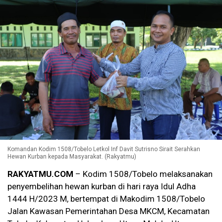
Komandan Kodim 1508/Tobelo Letkol Inf Davit Sutrisno Sirait Serahkan
Hewan Kurban kepada Masyarakat. (Rakyatmu)
RAKYATMU.COM
– Kodim 1508/Tobelo melaksanakan
penyembelihan hewan kurban di hari raya Idul Adha
1444 H/2023 M, bertempat di Makodim 1508/Tobelo
Jalan Kawasan Pemerintahan Desa MKCM, Kecamatan