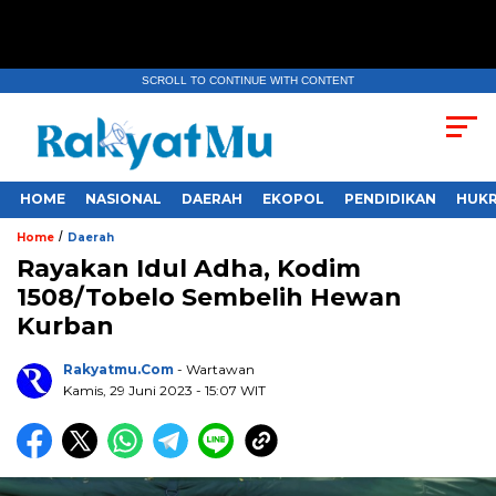
SCROLL TO CONTINUE WITH CONTENT
HOME
NASIONAL
DAERAH
EKOPOL
PENDIDIKAN
HUKR
/
Home
Daerah
Rayakan Idul Adha, Kodim
1508/Tobelo Sembelih Hewan
Kurban
Rakyatmu.com
- Wartawan
Kamis, 29 Juni 2023
- 15:07 WIT