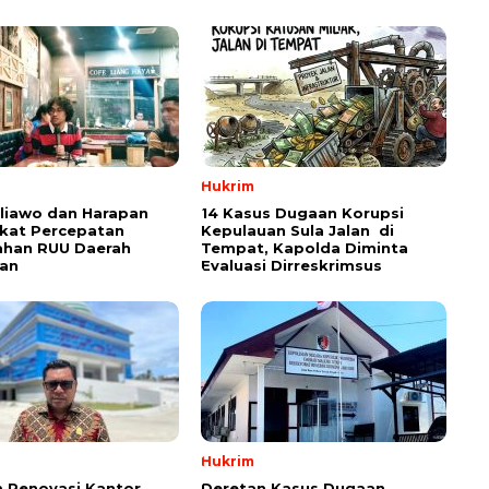
Hukrim
aliawo dan Harapan
14 Kasus Dugaan Korupsi
kat Percepatan
Kepulauan Sula Jalan di
han RUU Daerah
Tempat, Kapolda Diminta
an
Evaluasi Dirreskrimsus
Hukrim
 Renovasi Kantor
Deretan Kasus Dugaan