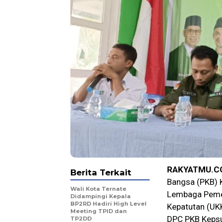
RAKYATMU.C
Berita Terkait
Bangsa (PKB) K
Wali Kota Ternate
Lembaga Pemen
Didampingi Kepala
BP2RD Hadiri High Level
Kepatutan (UKK
Meeting TPID dan
DPC PKB Kepsu
TP2DD