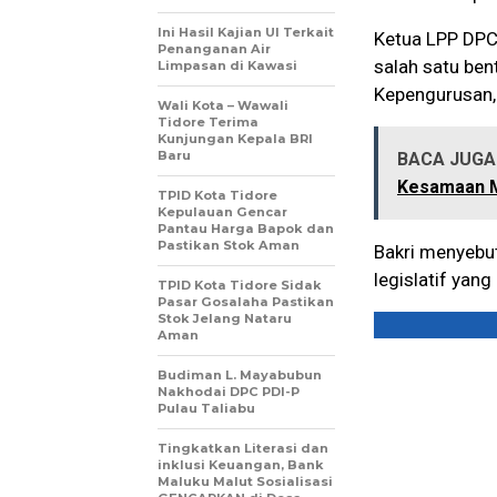
Ini Hasil Kajian UI Terkait
Ketua LPP DPC
Penanganan Air
salah satu ben
Limpasan di Kawasi
Kepengurusan, 
Wali Kota – Wawali
Tidore Terima
Kunjungan Kepala BRI
Baru
BACA JUGA 
Kesamaan M
TPID Kota Tidore
Kepulauan Gencar
Pantau Harga Bapok dan
Pastikan Stok Aman
Bakri menyebut
legislatif yang
TPID Kota Tidore Sidak
Pasar Gosalaha Pastikan
Stok Jelang Nataru
Aman
Budiman L. Mayabubun
Nakhodai DPC PDI-P
Pulau Taliabu
Tingkatkan Literasi dan
inklusi Keuangan, Bank
Maluku Malut Sosialisasi