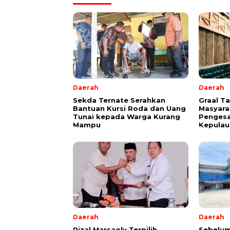
Daerah
Daerah
Sekda Ternate Serahkan
Graal T
Bantuan Kursi Roda dan Uang
Masyara
Tunai kepada Warga Kurang
Pengesa
Mampu
Kepulau
Daerah
Daerah
Rizal Marsaoly Terpilih
Sebelum