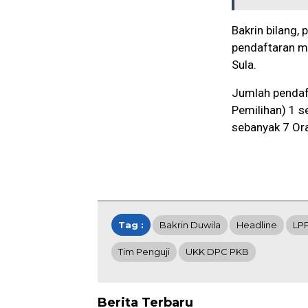
Bakrin bilang
pendaftaran m
Sula.
Jumlah pendaft
Pemilihan) 1 s
sebanyak 7 Ora
Tag :
Bakrin Duwila
Headline
LP
Tim Penguji
UKK DPC PKB
Berita Terbaru