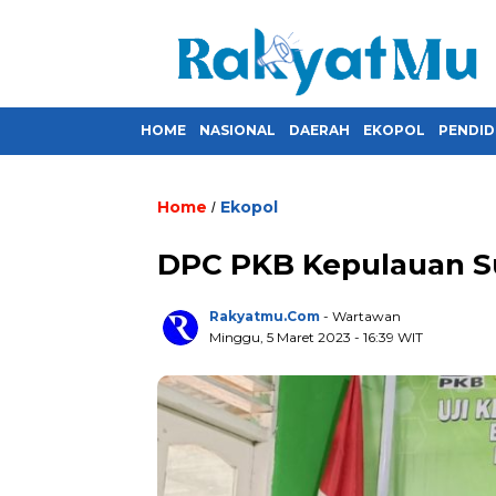
HOME
NASIONAL
DAERAH
EKOPOL
PENDID
Home
Ekopol
/
DPC PKB Kepulauan Su
Rakyatmu.com
- Wartawan
Minggu, 5 Maret 2023
- 16:39 WIT