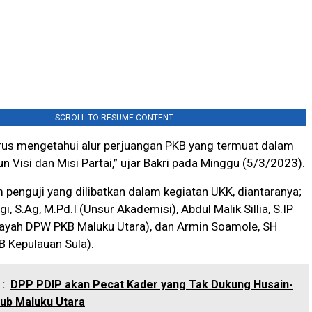
SCROLL TO RESUME CONTENT
arus mengetahui alur perjuangan PKB yang termuat dalam
n Visi dan Misi Partai,” ujar Bakri pada Minggu (5/3/2023).
im penguji yang dilibatkan dalam kegiatan UKK, diantaranya;
 S.Ag, M.Pd.I (Unsur Akademisi), Abdul Malik Sillia, S.IP
ilayah DPW PKB Maluku Utara), dan Armin Soamole, SH
B Kepulauan Sula).
:
DPP PDIP akan Pecat Kader yang Tak Dukung Husain-
lgub Maluku Utara