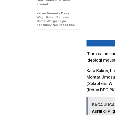
GENCARKAN di Desa
Kramat
Ketua Pemuda Desa
Wayo Pulau Taliabu
Minta Warga Jaga
Kondusivitas Pasca PSU
“Para calon h
ideologi maupu
Kata Bakrin, t
Mohtar Umasugi,
(Sekretaris W
(Ketua DPC PK
BACA JUGA 
Asrul di Pi