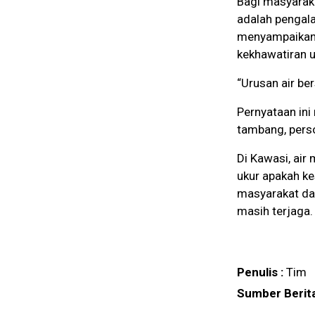
Bagi masyaraka
adalah pengala
menyampaikan b
kekhawatiran 
“Urusan air be
Pernyataan ini
tambang, perso
Di Kawasi, air
ukur apakah ke
masyarakat dap
masih terjaga.
Penulis :
Tim
Sumber Berita