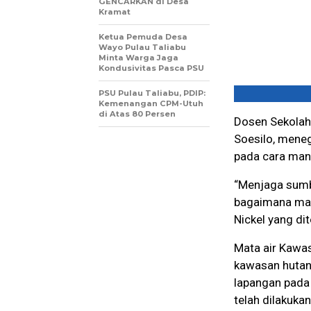
GENCARKAN di Desa
Kramat
Ketua Pemuda Desa
Wayo Pulau Taliabu
Minta Warga Jaga
Kondusivitas Pasca PSU
PSU Pulau Taliabu, PDIP:
Kemenangan CPM-Utuh
di Atas 80 Persen
Dosen Sekolah 
Soesilo, mene
pada cara man
“Menjaga sumbe
bagaimana manu
Nickel yang d
Mata air Kawas
kawasan hutan 
lapangan pada 
telah dilakukan