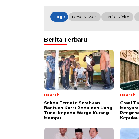
Tag :
Desa Kawasi
Harita Nickel
Berita Terbaru
Daerah
Daerah
Sekda Ternate Serahkan
Graal T
Bantuan Kursi Roda dan Uang
Masyara
Tunai kepada Warga Kurang
Pengesa
Mampu
Kepulau