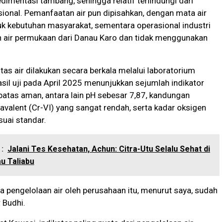
dimentasi tambang, sehingga relatif terlindungi dari
onal. Pemanfaatan air pun dipisahkan, dengan mata air
k kebutuhan masyarakat, sementara operasional industri
air permukaan dari Danau Karo dan tidak menggunakan
itas air dilakukan secara berkala melalui laboratorium
sil uji pada April 2025 menunjukkan sejumlah indikator
atas aman, antara lain pH sebesar 7,87, kandungan
alent (Cr-VI) yang sangat rendah, serta kadar oksigen
uai standar.
:
Jalani Tes Kesehatan, Achun: Citra-Utu Selalu Sehat di
au Taliabu
a pengelolaan air oleh perusahaan itu, menurut saya, sudah
 Budhi.