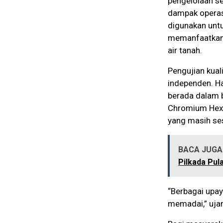
pengelolaan se
dampak operasi
digunakan untu
memanfaatkan 
air tanah.
Pengujian kual
independen. Ha
berada dalam b
Chromium Hexav
yang masih ses
BACA JUGA 
Pilkada Pul
“Berbagai upay
memadai,” ujar