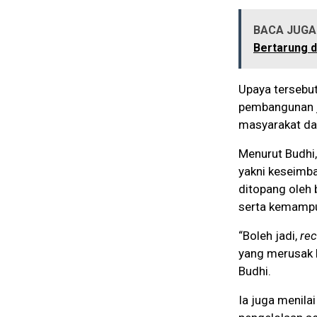
BACA JUGA 
Bertarung d
Upaya tersebut
pembangunan ja
masyarakat da
Menurut Budhi, 
yakni keseimba
ditopang oleh 
serta kemampu
“Boleh jadi,
re
yang merusak l
Budhi.
Ia juga menila