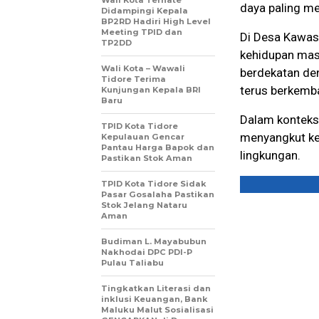
Wali Kota Ternate
daya paling me
Didampingi Kepala
BP2RD Hadiri High Level
Meeting TPID dan
Di Desa Kawas
TP2DD
kehidupan mas
Wali Kota – Wawali
berdekatan de
Tidore Terima
terus berkemb
Kunjungan Kepala BRI
Baru
Dalam konteks i
TPID Kota Tidore
menyangkut ke
Kepulauan Gencar
Pantau Harga Bapok dan
lingkungan.
Pastikan Stok Aman
TPID Kota Tidore Sidak
Pasar Gosalaha Pastikan
Stok Jelang Nataru
Aman
Budiman L. Mayabubun
Nakhodai DPC PDI-P
Pulau Taliabu
Tingkatkan Literasi dan
inklusi Keuangan, Bank
Maluku Malut Sosialisasi