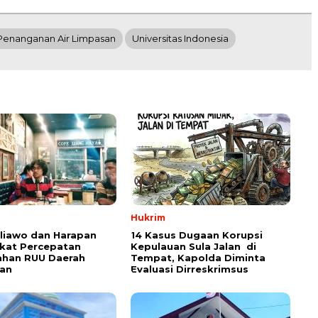
Penanganan Air Limpasan
Universitas Indonesia
Hukrim
aliawo dan Harapan
14 Kasus Dugaan Korupsi
kat Percepatan
Kepulauan Sula Jalan di
han RUU Daerah
Tempat, Kapolda Diminta
an
Evaluasi Dirreskrimsus