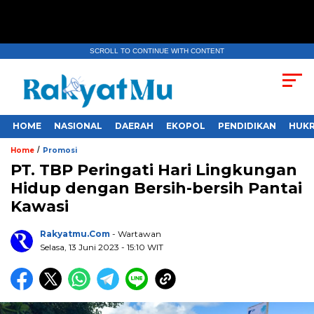
SCROLL TO CONTINUE WITH CONTENT
HOME
NASIONAL
DAERAH
EKOPOL
PENDIDIKAN
HUKR
/
Home
Promosi
PT. TBP Peringati Hari Lingkungan
Hidup dengan Bersih-bersih Pantai
Kawasi
Rakyatmu.com
- Wartawan
Selasa, 13 Juni 2023
- 15:10 WIT