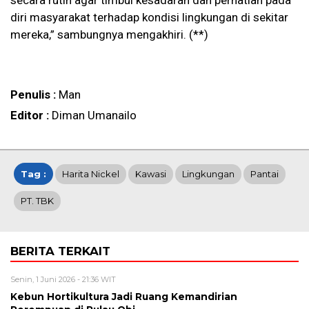
secara rutin agar timbul kesadaran dan perhatian pada
diri masyarakat terhadap kondisi lingkungan di sekitar
mereka,” sambungnya mengakhiri. (**)
Penulis :
Man
Editor :
Diman Umanailo
Tag :
Harita Nickel
Kawasi
Lingkungan
Pantai
PT. TBK
BERITA TERKAIT
Senin, 1 Juni 2026 - 21:36 WIT
Kebun Hortikultura Jadi Ruang Kemandirian