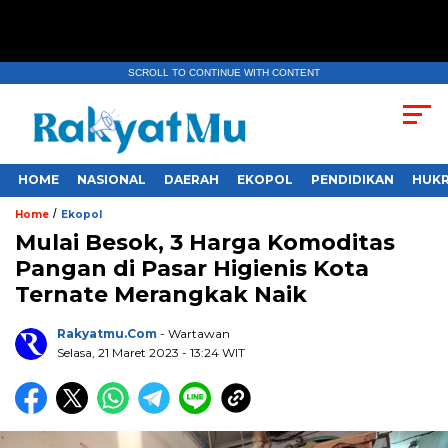
SCROLL TO CONTINUE WITH CONTENT
HOME
NASIONAL
DAERAH
EKOPOL
PENDIDIKAN
HUKR
/
Home
Ekopol
Mulai Besok, 3 Harga Komoditas
Pangan di Pasar Higienis Kota
Ternate Merangkak Naik
Rakyatmu.com
- Wartawan
Selasa, 21 Maret 2023
- 13:24 WIT