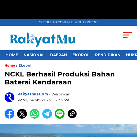
SCROLL TO CONTINUE WITH CONTENT
HOME
NASIONAL
DAERAH
EKOPOL
PENDIDIKAN
HUKR
/
Home
Ekopol
NCKL Berhasil Produksi Bahan
Baterai Kendaraan
Rakyatmu.com
- Wartawan
Rabu, 24 Mei 2023
- 12:30 WIT