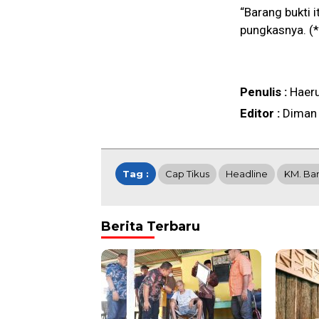
“Barang bukti 
pungkasnya. (*
Penulis :
Haer
Editor :
Diman
Tag :
Cap Tikus
Headline
KM. Ba
Berita Terbaru