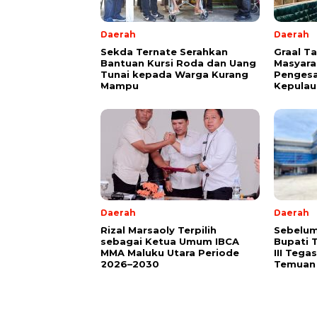
Daerah
Daerah
Sekda Ternate Serahkan
Graal T
Bantuan Kursi Roda dan Uang
Masyara
Tunai kepada Warga Kurang
Pengesa
Mampu
Kepulau
Daerah
Daerah
Rizal Marsaoly Terpilih
Sebelum
sebagai Ketua Umum IBCA
Bupati 
MMA Maluku Utara Periode
III Teg
2026–2030
Temuan 