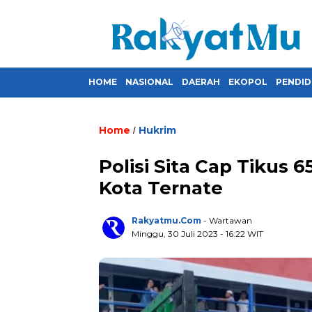
HOME
NASIONAL
DAERAH
EKOPOL
PENDID
Home
Hukrim
/
Polisi Sita Cap Tikus 
Kota Ternate
Rakyatmu.com
- Wartawan
Minggu, 30 Juli 2023
- 16:22 WIT