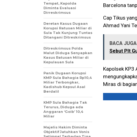
Tempat, Kapolda
Barcelona tanp
Diminta Evaluasi
Dirreskrimsus
Cap Tikus yang 
Deretan Kasus Dugaan
Ahmad Yani Te
Korupsi Ratusan Miliar di
Sula Tak Kunjung Tuntas
Ditangani Ditreskrimsus
BACA JUGA 
Ditreskrimsus Polda
Sebut Plt G
Malut Diduga Senyapkan
Kasus Ratusan Miliar di
Kepulauan Sula
Kapolsek KP3 A
Panik Dugaan Korupsi
mengungkapkan,
KMP Sula Bahagia Rp10,4
Miliar Terbongkar,
Miras di bagia
Kadishub Kepsul Asal
Berdalil
KMP Sula Bahagia Tak
Terurus, Diduga ada
Anggaran ‘Goib’ 10,4
Miliar
Majelis Hakim Diminta
Objektif Jatuhkan Vonis
Setimpal Terhadap Tiga