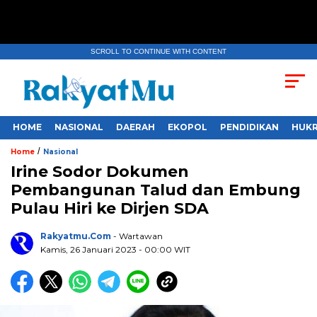
SCROLL TO CONTINUE WITH CONTENT
HOME
NASIONAL
DAERAH
EKOPOL
PENDIDIKAN
HUKR
/
Home
Nasional
Irine Sodor Dokumen
Pembangunan Talud dan Embung
Pulau Hiri ke Dirjen SDA
Rakyatmu.com
- Wartawan
Kamis, 26 Januari 2023
- 00:00 WIT