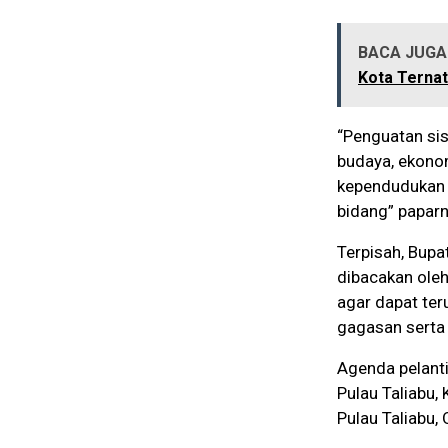
BACA JUGA 
Kota Terna
“Penguatan sis
budaya, ekonom
kependudukan d
bidang” paparn
Terpisah, Bupa
dibacakan oleh
agar dapat ter
gagasan serta 
Agenda pelanti
Pulau Taliabu,
Pulau Taliabu, 