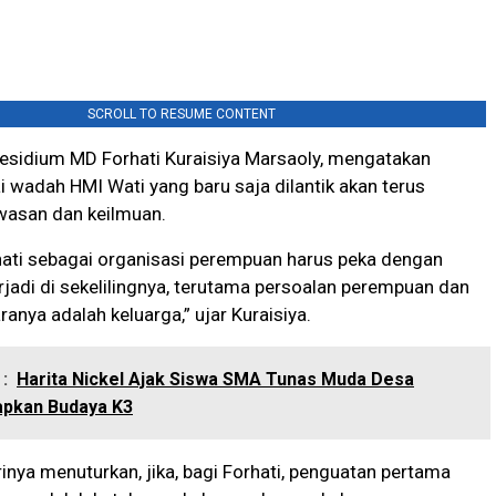
SCROLL TO RESUME CONTENT
residium MD Forhati Kuraisiya Marsaoly, mengatakan
i wadah HMI Wati yang baru saja dilantik akan terus
asan dan keilmuan.
rhati sebagai organisasi perempuan harus peka dengan
erjadi di sekelilingnya, terutama persoalan perempuan dan
anya adalah keluarga,” ujar Kuraisiya.
:
Harita Nickel Ajak Siswa SMA Tunas Muda Desa
apkan Budaya K3
irinya menuturkan, jika, bagi Forhati, penguatan pertama