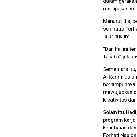
dalam gerakann
merupakan mini
Menurut dia, p
sehingga Forh
jalur hukum.
“Dan hal ini t
Taliabu” jelasn
Sementara itu,
A. Karim, dal
berhimpunnya 
mewujudkan cit
kreativitas da
Selain itu, Ha
program kerja
kebutuhan dan 
Forhati Nasion