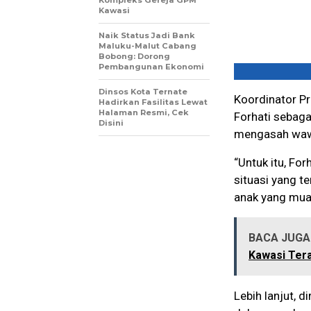
Kawasi
Naik Status Jadi Bank
Maluku-Malut Cabang
Bobong: Dorong
Pembangunan Ekonomi
Dinsos Kota Ternate
Koordinator P
Hadirkan Fasilitas Lewat
Halaman Resmi, Cek
Forhati sebaga
Disini
mengasah waw
“Untuk itu, Fo
situasi yang t
anak yang muar
BACA JUGA 
Kawasi Ter
Lebih lanjut, d