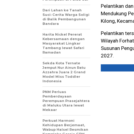
Pelantikan dan
Dari Lahan ke Tanah
Mendukung Pem
Suci: Cerita Warga Soligi
di Balik Pembangunan
Kilong, Kecama
Bandara
Pelantikan ter
Harita Nickel Pererat
Kebersamaan dengan
Wilayah Forha
Masyarakat Lingkar
Susunan Pengur
Tambang lewat Safari
Ramadan
2027.
Sekda Kota Ternate
Jemput Nur Ainun Ratu
Azzahra Juara 2 Grand
Model Miss Toddler
Indonesia
PNM Perluas
Pemberdayaan
Perempuan Prasejahtera
di Maluku Utara lewat
Mekaar
Perkuat Harmoni
Kehidupan Berjemaat,
Wabup Halsel Resmikan
Kompleks Gereja GPM