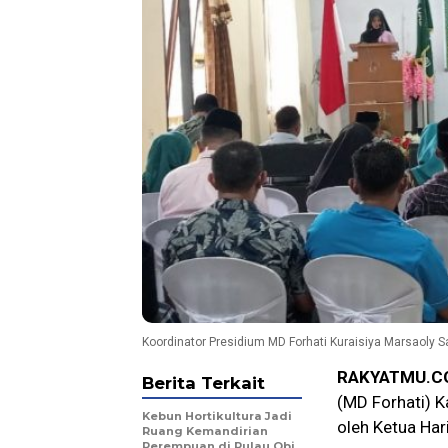
Koordinator Presidium MD Forhati Kuraisiya Marsaoly
RAKYATMU.C
Berita Terkait
(MD Forhati) K
Kebun Hortikultura Jadi
oleh Ketua Har
Ruang Kemandirian
Perempuan di Pulau Obi