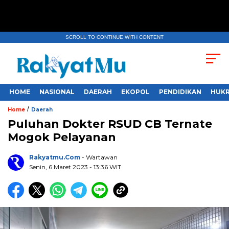
SCROLL TO CONTINUE WITH CONTENT
HOME
NASIONAL
DAERAH
EKOPOL
PENDIDIKAN
HUKR
/
Home
Daerah
Puluhan Dokter RSUD CB Ternate
Mogok Pelayanan
Rakyatmu.com
- Wartawan
Senin, 6 Maret 2023
- 13:36 WIT