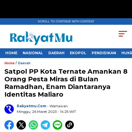
SCROLL TO CONTINUE WITH CONTENT
HOME
NASIONAL
DAERAH
EKOPOL
PENDIDIKAN
HUKR
/
Home
Daerah
Satpol PP Kota Ternate Amankan 8
Orang Pesta Miras di Bulan
Ramadhan, Enam Diantaranya
Identitas Maliaro
Rakyatmu.com
- Wartawan
Minggu, 26 Maret 2023
- 14:25 WIT