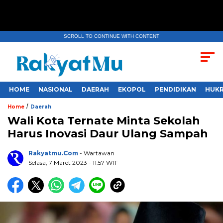
SCROLL TO CONTINUE WITH CONTENT
HOME
NASIONAL
DAERAH
EKOPOL
PENDIDIKAN
HUKR
/
Home
Daerah
Wali Kota Ternate Minta Sekolah
Harus Inovasi Daur Ulang Sampah
Rakyatmu.com
- Wartawan
Selasa, 7 Maret 2023
- 11:57 WIT