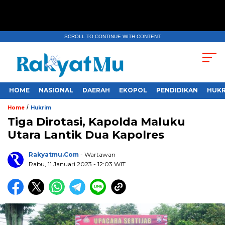
SCROLL TO CONTINUE WITH CONTENT
HOME
NASIONAL
DAERAH
EKOPOL
PENDIDIKAN
HUKR
/
Home
Hukrim
Tiga Dirotasi, Kapolda Maluku
Utara Lantik Dua Kapolres
Rakyatmu.com
- Wartawan
Rabu, 11 Januari 2023
- 12:03 WIT