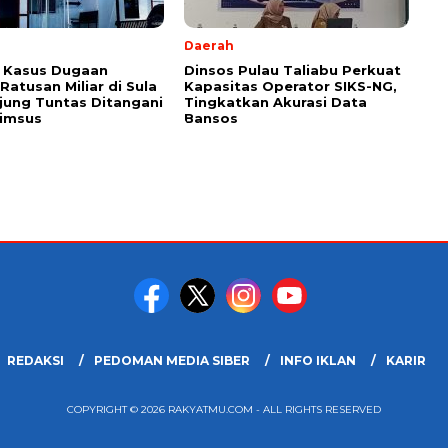
Daerah
 Kasus Dugaan
Dinsos Pulau Taliabu Perkuat
Ratusan Miliar di Sula
Kapasitas Operator SIKS-NG,
jung Tuntas Ditangani
Tingkatkan Akurasi Data
rimsus
Bansos
REDAKSI
PEDOMAN MEDIA SIBER
INFO IKLAN
KARIR
COPYRIGHT © 2026 RAKYATMU.COM - ALL RIGHTS RESERVED