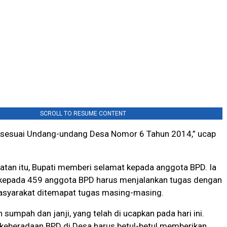
SCROLL TO RESUME CONTENT
i, sesuai Undang-undang Desa Nomor 6 Tahun 2014,” ucap
tan itu, Bupati memberi selamat kepada anggota BPD. Ia
 kepada 459 anggota BPD harus menjalankan tugas dengan
asyarakat ditemapat tugas masing-masing.
 sumpah dan janji, yang telah di ucapkan pada hari ini.
 keberadaan BPD di Desa harus betul-betul memberikan