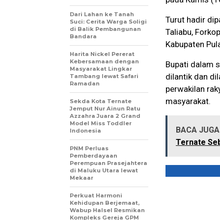
Dari Lahan ke Tanah
Turut hadir di
Suci: Cerita Warga Soligi
di Balik Pembangunan
Taliabu, Forko
Bandara
Kabupaten Pula
Harita Nickel Pererat
Kebersamaan dengan
Bupati dalam 
Masyarakat Lingkar
dilantik dan d
Tambang lewat Safari
Ramadan
perwakilan rak
masyarakat.
Sekda Kota Ternate
Jemput Nur Ainun Ratu
Azzahra Juara 2 Grand
Model Miss Toddler
BACA JUGA 
Indonesia
Ternate Se
PNM Perluas
Pemberdayaan
Perempuan Prasejahtera
di Maluku Utara lewat
Mekaar
Perkuat Harmoni
Kehidupan Berjemaat,
Wabup Halsel Resmikan
Kompleks Gereja GPM