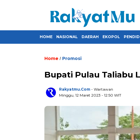
HOME
NASIONAL
DAERAH
EKOPOL
PENDID
Home
Promosi
/
Bupati Pulau Taliabu
Rakyatmu.com
- Wartawan
Minggu, 12 Maret 2023
- 12:50 WIT