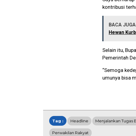
kontribusi ter
BACA JUGA 
Hewan Kur
Selain itu, Bu
Pemerintah Des
“Semoga kedep
umunya bisa ma
Tag :
Headline
Menjalankan Tugas
Perwakilan Rakyat