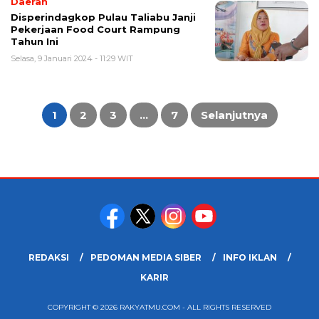
Daerah
Disperindagkop Pulau Taliabu Janji
Pekerjaan Food Court Rampung
Tahun Ini
Selasa, 9 Januari 2024 - 11:29 WIT
Paginasi
pos
1
2
3
…
7
Selanjutnya
REDAKSI
PEDOMAN MEDIA SIBER
INFO IKLAN
KARIR
COPYRIGHT © 2026 RAKYATMU.COM - ALL RIGHTS RESERVED