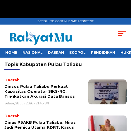
SCROLL TO CONTINUE WITH CONTENT
HOME
NASIONAL
DAERAH
EKOPOL
PENDIDIKAN
HUKR
Topik
Kabupaten Pulau Taliabu
Daerah
Dinsos Pulau Taliabu Perkuat
Kapasitas Operator SIKS-NG,
Tingkatkan Akurasi Data Bansos
Selasa, 28 Juli 2026 - 21:43 WIT
Daerah
Dinas P3AKB Pulau Taliabu: Miras
Jadi Pemicu Utama KDRT, Kasus