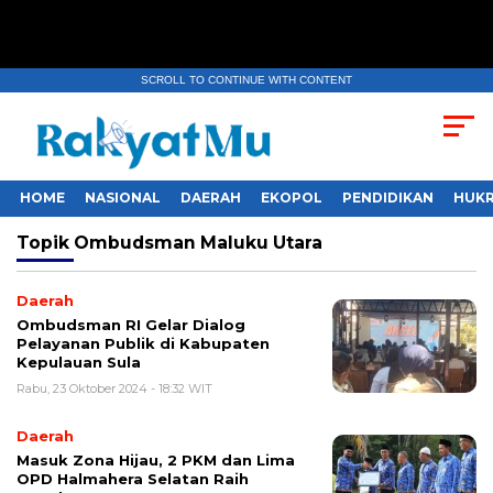
SCROLL TO CONTINUE WITH CONTENT
HOME
NASIONAL
DAERAH
EKOPOL
PENDIDIKAN
HUKR
Topik
Ombudsman Maluku Utara
Daerah
Ombudsman RI Gelar Dialog
Pelayanan Publik di Kabupaten
Kepulauan Sula
Rabu, 23 Oktober 2024 - 18:32 WIT
Daerah
Masuk Zona Hijau, 2 PKM dan Lima
OPD Halmahera Selatan Raih