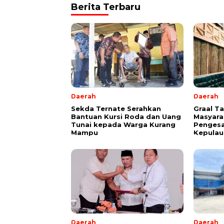
Berita Terbaru
Daerah
Daerah
Sekda Ternate Serahkan
Graal T
Bantuan Kursi Roda dan Uang
Masyara
Tunai kepada Warga Kurang
Pengesa
Mampu
Kepulau
Daerah
Daerah