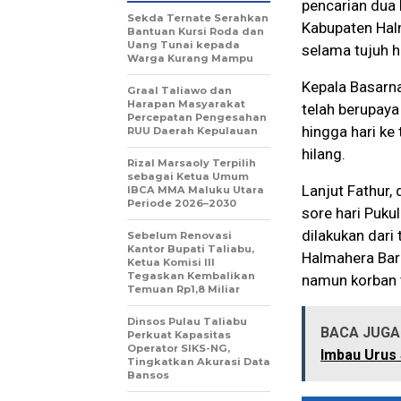
pencarian dua
Sekda Ternate Serahkan
Kabupaten Hal
Bantuan Kursi Roda dan
Uang Tunai kepada
selama tujuh h
Warga Kurang Mampu
Kepala Basarn
Graal Taliawo dan
Harapan Masyarakat
telah berupay
Percepatan Pengesahan
hingga hari ke
RUU Daerah Kepulauan
hilang.
Rizal Marsaoly Terpilih
sebagai Ketua Umum
Lanjut Fathur,
IBCA MMA Maluku Utara
Periode 2026–2030
sore hari Puku
dilakukan dari
Sebelum Renovasi
Kantor Bupati Taliabu,
Halmahera Bara
Ketua Komisi III
Tegaskan Kembalikan
namun korban 
Temuan Rp1,8 Miliar
Dinsos Pulau Taliabu
BACA JUGA 
Perkuat Kapasitas
Operator SIKS-NG,
Imbau Urus 
Tingkatkan Akurasi Data
Bansos