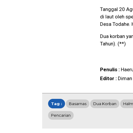
Tanggal 20 Ag
di laut oleh s
Desa Todahe. H
Dua korban yan
Tahun). (**)
Penulis :
Haer
Editor :
Diman
Tag :
Basarnas
Dua Korban
Halm
Pencarian