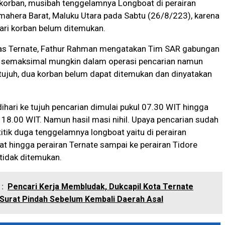
 korban, musibah tenggelamnya Longboat di perairan
mahera Barat, Maluku Utara pada Sabtu (26/8/223), karena
ari korban belum ditemukan.
as Ternate, Fathur Rahman mengatakan Tim SAR gabungan
a semaksimal mungkin dalam operasi pencarian namun
 tujuh, dua korban belum dapat ditemukan dan dinyatakan
 dihari ke tujuh pencarian dimulai pukul 07.30 WIT hingga
l 18.00 WIT. Namun hasil masi nihil. Upaya pencarian sudah
 titik duga tenggelamnya longboat yaitu di perairan
t hingga perairan Ternate sampai ke perairan Tidore
tidak ditemukan.
:
Pencari Kerja Membludak, Dukcapil Kota Ternate
Surat Pindah Sebelum Kembali Daerah Asal