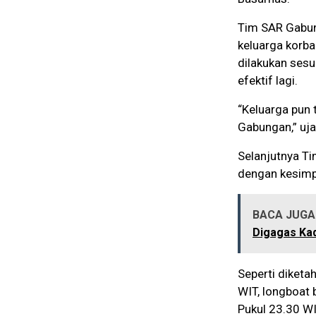
Tim SAR Gabun
keluarga korb
dilakukan sesu
efektif lagi.
“Keluarga pun
Gabungan,” uja
Selanjutnya T
dengan kesimpu
BACA JUGA 
Digagas Kad
Seperti diketa
WIT, longboat
Pukul 23.30 WI