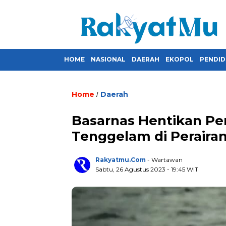
HOME
NASIONAL
DAERAH
EKOPOL
PENDID
Home
Daerah
/
Basarnas Hentikan Pe
Tenggelam di Peraira
Rakyatmu.com
- Wartawan
Sabtu, 26 Agustus 2023
- 19:45 WIT