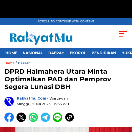
SCROLL TO CONTINUE WITH CONTENT
HOME
NASIONAL
DAERAH
EKOPOL
PENDIDIKAN
HUKR
/
Home
Daerah
DPRD Halmahera Utara Minta
Optimalkan PAD dan Pemprov
Segera Lunasi DBH
Rakyatmu.com
- Wartawan
Minggu, 9 Juli 2023
- 15:33 WIT