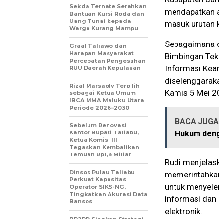
Sekda Ternate Serahkan
mendapatkan au
Bantuan Kursi Roda dan
Uang Tunai kepada
masuk urutan k
Warga Kurang Mampu
Sebagaimana d
Graal Taliawo dan
Harapan Masyarakat
Bimbingan Tekn
Percepatan Pengesahan
Informasi Kear
RUU Daerah Kepulauan
diselenggarak
Rizal Marsaoly Terpilih
Kamis 5 Mei 2
sebagai Ketua Umum
IBCA MMA Maluku Utara
Periode 2026–2030
BACA JUGA 
Sebelum Renovasi
Kantor Bupati Taliabu,
Hukum deng
Ketua Komisi III
Tegaskan Kembalikan
Temuan Rp1,8 Miliar
Rudi menjelas
Dinsos Pulau Taliabu
memerintahkan 
Perkuat Kapasitas
untuk menyele
Operator SIKS-NG,
Tingkatkan Akurasi Data
informasi dan 
Bansos
elektronik.
BP2RD Siapkan Strategi