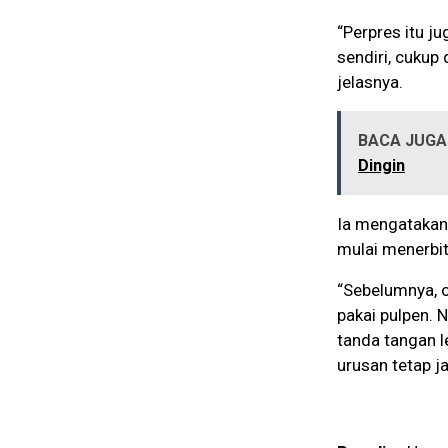
“Perpres itu j
sendiri, cukup
jelasnya.
BACA JUGA 
Dingin
Ia mengatakan,
mulai menerbi
“Sebelumnya, o
pakai pulpen. 
tanda tangan l
urusan tetap ja