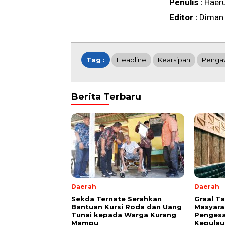
Penulis :
Haer
Editor :
Diman
Tag :
Headline
Kearsipan
Penga
Berita Terbaru
Daerah
Daerah
Sekda Ternate Serahkan
Graal T
Bantuan Kursi Roda dan Uang
Masyara
Tunai kepada Warga Kurang
Pengesa
Mampu
Kepulau