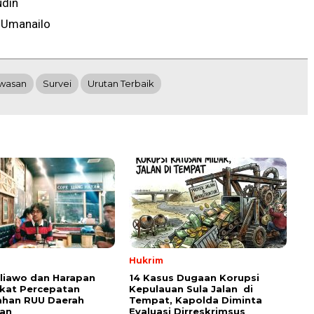
udin
 Umanailo
wasan
Survei
Urutan Terbaik
Hukrim
aliawo dan Harapan
14 Kasus Dugaan Korupsi
kat Percepatan
Kepulauan Sula Jalan di
han RUU Daerah
Tempat, Kapolda Diminta
an
Evaluasi Dirreskrimsus