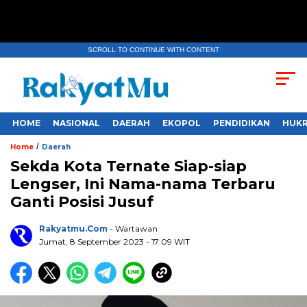
SCROLL TO CONTINUE WITH CONTENT
HOME
NASIONAL
DAERAH
EKOPOL
PENDIDIKAN
HUKR
/
Home
Daerah
Sekda Kota Ternate Siap-siap
Lengser, Ini Nama-nama Terbaru
Ganti Posisi Jusuf
Rakyatmu.com
- Wartawan
Jumat, 8 September 2023
- 17:09 WIT