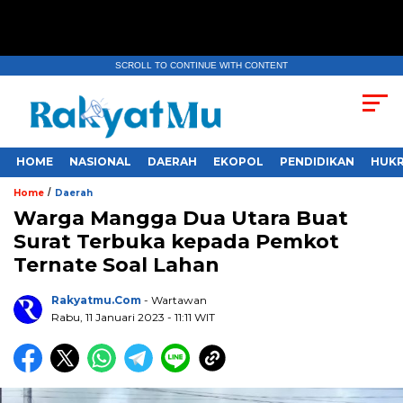
SCROLL TO CONTINUE WITH CONTENT
HOME
NASIONAL
DAERAH
EKOPOL
PENDIDIKAN
HUKR
/
Home
Daerah
Warga Mangga Dua Utara Buat
Surat Terbuka kepada Pemkot
Ternate Soal Lahan
Rakyatmu.com
- Wartawan
Rabu, 11 Januari 2023
- 11:11 WIT