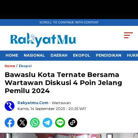
SCROLL TO CONTINUE WITH CONTENT
HOME
NASIONAL
DAERAH
EKOPOL
PENDIDIKAN
HUKR
/
Home
Ekopol
Bawaslu Kota Ternate Bersama
Wartawan Diskusi 4 Poin Jelang
Pemilu 2024
Rakyatmu.com
- Wartawan
Kamis, 14 September 2023
- 20:25 WIT