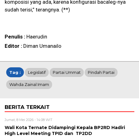
komposisi yang ada, karena konfigurasi bacaleg-nya
sudah terisi,” terangnya. (**)
Penulis :
Haerudin
Editor :
Diman Umanailo
Tag :
Legislatif
Partai Ummat
Pindah Partai
Wahda Zainal Imam
BERITA TERKAIT
Jumat, 8 Mei 2026 - 14:08 WIT
Wali Kota Ternate Didampingi Kepala BP2RD Hadiri
High Level Meeting TPID dan TP2DD