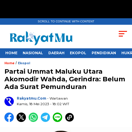
SCROLL TO CONTINUE WITH CONTENT
HOME
NASIONAL
DAERAH
EKOPOL
PENDIDIKAN
HUKR
/
Home
Ekopol
Partai Ummat Maluku Utara
Akomodir Wahda, Gerindra: Belum
Ada Surat Pemunduran
Rakyatmu.com
- Wartawan
Kamis, 18 Mei 2023
- 18:02 WIT