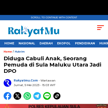
SCROLL TO CONTINUE WITH CONTENT
HOME
NASIONAL
DAERAH
EKOPOL
PENDIDIKAN
HUKR
/
Home
Hukrim
Diduga Cabuli Anak, Seorang
Pemuda di Sula Maluku Utara Jadi
DPO
Rakyatmu.com
- Wartawan
Jumat, 5 Mei 2023
- 15:03 WIT