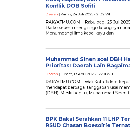
Konflik DOB Sofifi
Daerah
| Kamis, 24 Juli 2025 - 21:32 WIT
RAKYATMU.COM – Rabu pagi, 23 Juli 2025
Darko seperti mengiringi datangnya ribua
Menumpangi lima kapal kayu dan…
Muhammad Sinen soal DBH Hal
Prioritas: Daerah Lain Bagaim
Daerah
| Jumat, 18 April 2025 - 22:11 WIT
RAKYATMU.COM – Wali Kota Tidore Kep
mendapat berbagai tanggapan usai memp
(DBH). Meski begitu, Muhammad Sinen t
BPK Bakal Serahkan 11 LHP Te
RSUD Chasan Boesoirie Terna