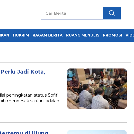
IKAN
HUKRIM
RAGAM BERITA
RUANG MENULIS
PROMOSI
VID
 Perlu Jadi Kota,
i peningkatan status Sofifi
bih mendesak saat ini adalah
 Bertemu di Ujung