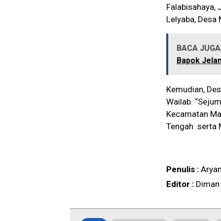
Falabisahaya, 
Lelyaba, Desa 
BACA JUGA 
Bapok Jelang
Kemudian, Desa
Wailab. “Sejum
Kecamatan Man
Tengah serta M
Penulis :
Arya
Editor :
Diman