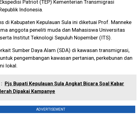
 Ekspedisi Patriot (TEP) Kementerian Transmigrasi
epublik Indonesia.
 di Kabupaten Kepulauan Sula ini diketuai Prof. Manneke
ma anggota peneliti muda dan Mahasiswa Universitas
 serta Institut Teknologi Sepuluh Nopember (ITS).
 terkait Sumber Daya Alam (SDA) di kawasan transmigrasi,
 untuk pengembangan kawasan pertanian, perkebunan dan
i lokal.
:
Pjs Bupati Kepulauan Sula Angkat Bicara Soal Kabar
Merah Dipakai Kampanye
ADVERTISEMENT