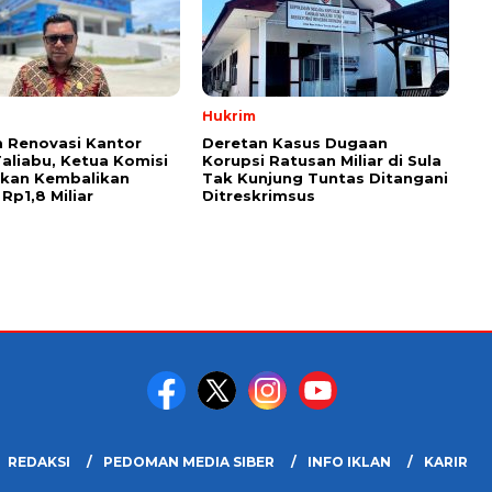
Hukrim
 Renovasi Kantor
Deretan Kasus Dugaan
Taliabu, Ketua Komisi
Korupsi Ratusan Miliar di Sula
askan Kembalikan
Tak Kunjung Tuntas Ditangani
Rp1,8 Miliar
Ditreskrimsus
REDAKSI
PEDOMAN MEDIA SIBER
INFO IKLAN
KARIR