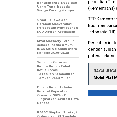
penelitian Tim
Bantuan Kursi Roda dan
Uang Tunai kepada
(Kementrans) R
Warga Kurang Mampu
TEP Kementrans
Graal Taliawo dan
Harapan Masyarakat
Budiman bersa
Percepatan Pengesahan
Indonesia (UI)
RUU Daerah Kepulauan
Rizal Marsaoly Terpilih
Penelitian ini
sebagai Ketua Umum
dengan tujuan
IBCA MMA Maluku Utara
Periode 2026–2030
potensi ekonom
Sebelum Renovasi
Kantor Bupati Taliabu,
Ketua Komisi III
BACA JUGA 
Tegaskan Kembalikan
Mobil Plat 
Temuan Rp1,8 Miliar
Dinsos Pulau Taliabu
Perkuat Kapasitas
Operator SIKS-NG,
Tingkatkan Akurasi Data
Bansos
BP2RD Siapkan Strategi
Optimalkan PAD melalui