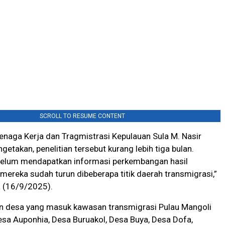
SCROLL TO RESUME CONTENT
enaga Kerja dan Tragmistrasi Kepulauan Sula M. Nasir
getakan, penelitian tersebut kurang lebih tiga bulan.
elum mendapatkan informasi perkembangan hasil
i mereka sudah turun dibeberapa titik daerah transmigrasi,”
a (16/9/2025).
n desa yang masuk kawasan transmigrasi Pulau Mangoli
esa Auponhia, Desa Buruakol, Desa Buya, Desa Dofa,