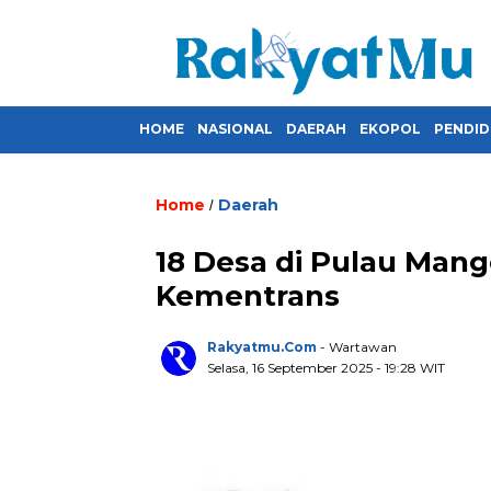
HOME
NASIONAL
DAERAH
EKOPOL
PENDID
Home
Daerah
/
18 Desa di Pulau Mango
Kementrans
Rakyatmu.com
- Wartawan
Selasa, 16 September 2025
- 19:28 WIT