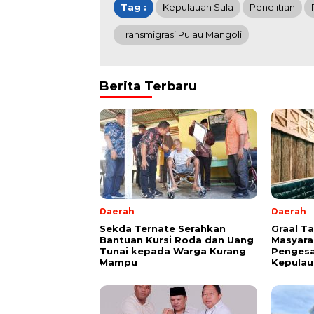
Tag :
Kepulauan Sula
Penelitian
Transmigrasi Pulau Mangoli
Berita Terbaru
Daerah
Daerah
Sekda Ternate Serahkan
Graal T
Bantuan Kursi Roda dan Uang
Masyara
Tunai kepada Warga Kurang
Pengesa
Mampu
Kepulau