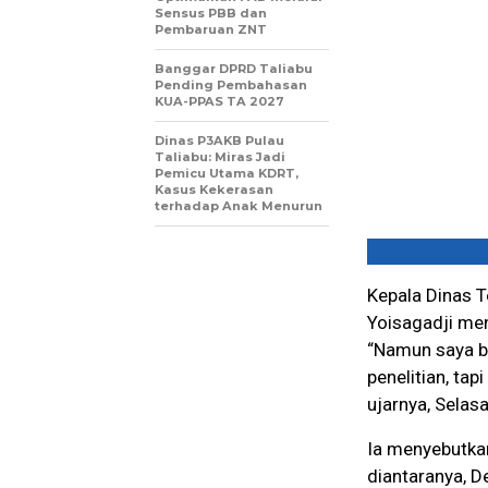
Sensus PBB dan
Pembaruan ZNT
Banggar DPRD Taliabu
Pending Pembahasan
KUA-PPAS TA 2027
Dinas P3AKB Pulau
Taliabu: Miras Jadi
Pemicu Utama KDRT,
Kasus Kekerasan
terhadap Anak Menurun
Kepala Dinas T
Yoisagadji men
“Namun saya b
penelitian, tap
ujarnya, Selas
Ia menyebutka
diantaranya, D